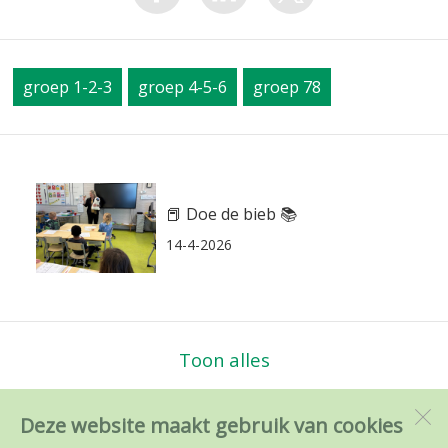
groep 1-2-3
groep 4-5-6
groep 78
📕 Doe de bieb 📚
14-4-2026
Toon alles
Deze website maakt gebruik van cookies
PC en RK BS de Kameleon