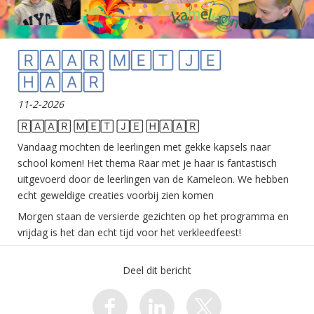
🅁🄰🄰🅁 🄼🄴🅃 🄹🄴
🄷🄰🄰🅁
11-2-2026
🅁🄰🄰🅁 🄼🄴🅃 🄹🄴 🄷🄰🄰🅁
Vandaag mochten de leerlingen met gekke kapsels naar
school komen! Het thema Raar met je haar is fantastisch
uitgevoerd door de leerlingen van de Kameleon. We hebben
echt geweldige creaties voorbij zien komen
Morgen staan de versierde gezichten op het programma en
vrijdag is het dan echt tijd voor het verkleedfeest!
Deel dit bericht