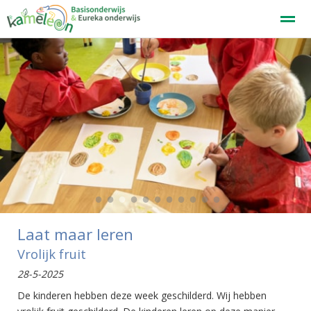
Welkom
Home
Zoeken
Nieuws
Agenda
F
●
●
●
●
●
●
●
●
●
●
●
Laat maar leren
Vrolijk fruit
28-5-2025
De kinderen hebben deze week geschilderd. Wij hebben