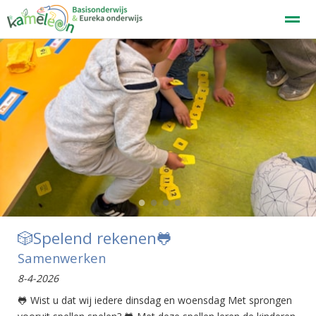
Welkom
Home
Zoeken
Nieuws
Agenda
F
●
●
●
●
🎲Spelend rekenen🐸
Samenwerken
8-4-2026
🐸 Wist u dat wij iedere dinsdag en woensdag Met sprongen