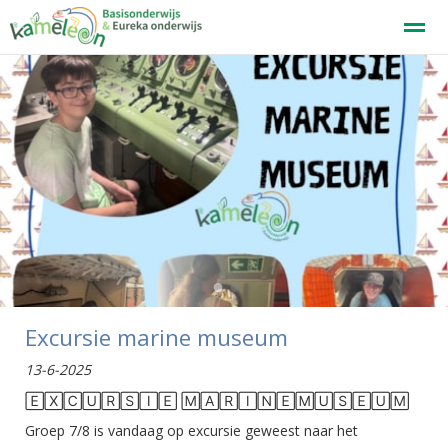
Welkom
Home
Zoeken
Nieuws
Agenda
F
●
●
Excursie marine museum
13-6-2025
🄴🅇🄲🅄🅁🅂🄸🄴 🄼🄰🅁🄸🄽🄴🄼🅄🅂🄴🅄🄼
Groep 7/8 is vandaag op excursie geweest naar het