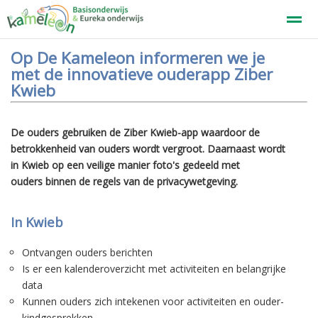
Op De Kameleon informeren we je
Welkom
met de innovatieve ouderapp Ziber
Kwieb
Home
Zoeken
Nieuws
Agenda
F
De ouders gebruiken de Ziber Kwieb-app waardoor de
betrokkenheid van ouders wordt vergroot. Daarnaast wordt
in Kwieb op een veilige manier foto's gedeeld met
ouders binnen de regels van de privacywetgeving.
In Kwieb
Ontvangen ouders berichten
Is er een kalenderoverzicht met activiteiten en belangrijke
data
Kunnen ouders zich intekenen voor activiteiten en ouder-
kindgesprekken