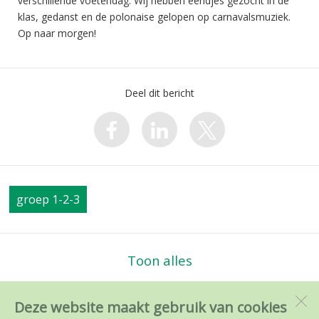
verschillende voetendag. Wij hebben eendjes gezocht in de
klas, gedanst en de polonaise gelopen op carnavalsmuziek.
Op naar morgen!
Deel dit bericht
groep 1-2-3
Toon alles
Deze website maakt gebruik van cookies
PC en RK BS de Kameleon