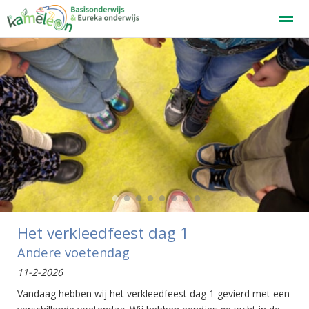
Welkom
Home
Zoeken
Nieuws
Agenda
F
●
●
●
●
●
●
●
●
Het verkleedfeest dag 1
Andere voetendag
11-2-2026
Vandaag hebben wij het verkleedfeest dag 1 gevierd met een