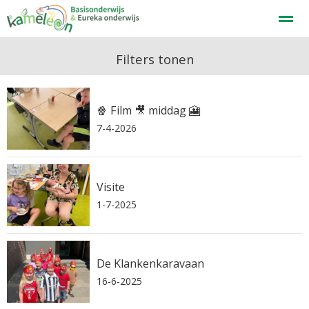
Welkom
Filters tonen
🍿 Film 🎥 middag 🎦
Home
Zoeken
Nieuws
Agenda
F
7-4-2026
Visite
1-7-2025
De Klankenkaravaan
16-6-2025