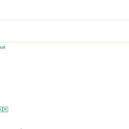
al!
🄰🅁