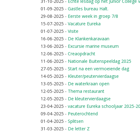
31-10-2025
-
Echte lesdag op het Junior College 
01-09-2025
-
Gastles bureau Halt.
29-08-2025
-
Eerste week in groep 7/8
15-07-2025
-
Vacature Eureka
01-07-2025
-
Visite
16-06-2025
-
De Klankenkaravaan
13-06-2025
-
Excursie marine museum
12-06-2025
-
Creaopdracht
11-06-2025
-
Nationale Buitenspeeldag 2025
27-05-2025
-
Start na een vermoeiende dag
14-05-2025
-
Kleuter/peutervierdaagse
13-05-2025
-
De waterkraan open
12-05-2025
-
Thema restaurant
12-05-2025
-
De kleutervierdaagse
23-04-2025
-
vacature Eureka schooljaar 2025-2
09-04-2025
-
Peuterochtend
01-04-2025
-
Splitsen
31-03-2025
-
De letter Z