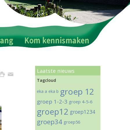
Laatste nieuws
Tagcloud
groep 12
eka a
eka b
groep 1-2-3
groep 4-5-6
groep12
groep1234
groep34
groep56