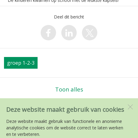
De kinderen kwamen op school met de leukste kapsels!
Deel dit bericht
groep 1-2-3
Toon alles
Deze website maakt gebruik van cookies
PC en RK BS de Kameleon
Middelzand 3501
Deze website maakt gebruik van functionele en anonieme
1788 ES
Julianadorp
analytische cookies om de website correct te laten werken
en te verbeteren.