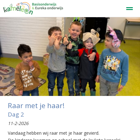
Welkom
Home
Zoeken
Nieuws
Agenda
F
●
●
●
●
●
●
●
●
●
Raar met je haar!
Dag 2
11-2-2026
Vandaag hebben wij raar met je haar gevierd.