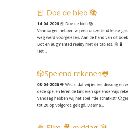
📕 Doe de bieb 📚
14-04-2026
📕 Doe de bieb 📚
Vanmorgen hebben wij een ontzettend leuke gast
weg werd voorgelezen. Aan de hand van dit boe
Bot en augmented reality met de tablets. 🤖 🖥️
Het…
🎲Spelend rekenen🐸
08-04-2026
🐸 Wist u dat wij iedere dinsdag en
deze spellen leren de kinderen spelenderwijs rek
Vandaag hebben wij het spel “de schatkist” 🎲ge
tot 20 op volgorde gelegd. Daarna…
🍿 Film 🎥 middag 🎦