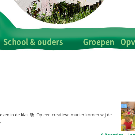
lezen in de klas 📚. Op een creatieve manier komen wij de
.
0 Reacties
-
Le