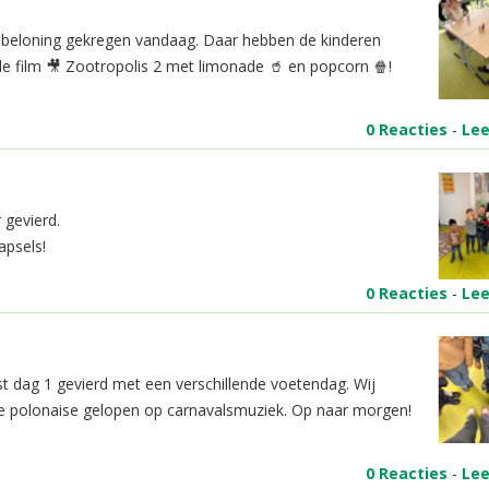
beloning gekregen vandaag. Daar hebben de kinderen
e film 🎥 Zootropolis 2 met limonade 🥤 en popcorn 🍿!
0 Reacties
-
Le
 gevierd.
apsels!
0 Reacties
-
Le
t dag 1 gevierd met een verschillende voetendag. Wij
de polonaise gelopen op carnavalsmuziek. Op naar morgen!
0 Reacties
-
Le