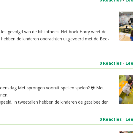
les gevolgd van de bibliotheek. Het boek Harry weet de
k hebben de kinderen opdrachten uitgevoerd met de Bee-
0 Reacties
-
Le
 woensdag Met sprongen vooruit spellen spelen? 🐸 Met
enen.
speeld. In tweetallen hebben de kinderen de getalbeelden
0 Reacties
-
Le