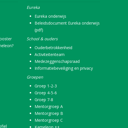
Eureka
Eureka onderwijs
Beleidsdocument Eureka onderwijs
(pdf)
rooster
School & ouders
meleon?
Ouderbetrokkenheid
Activiteitenteam
Medezeggenschapsraad
Informatiebeveiliging en privacy
Groepen
Groep 1-2-3
Groep 4-5-6
Groep 7-8
Mentorgroep A
Mentorgroep B
Mentorgroep C
fiel
Kameleon ++