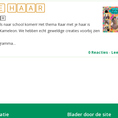
🄴 🄷🄰🄰🅁
🅁
s naar school komen! Het thema Raar met je haar is
e Kameleon. We hebben echt geweldige creaties voorbij zien
rogramma…
0 Reacties
-
Le
atie
Blader door de site