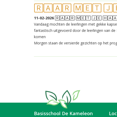
🅁🄰🄰🅁 🄼🄴🅃 🄹
11-02-2026
🅁🄰🄰🅁 🄼🄴🅃 🄹🄴 🄷🄰
Vandaag mochten de leerlingen met gekke kapsel
fantastisch uitgevoerd door de leerlingen van d
komen
Morgen staan de versierde gezichten op het p
Basisschool De Kameleon
Loc