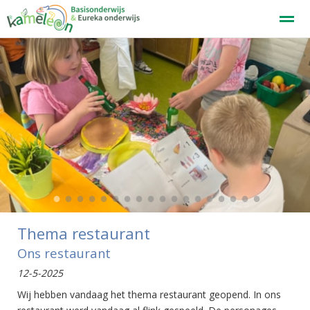
Welkom
Home
Zoeken
Nieuws
Agenda
F
●
●
●
●
●
●
●
●
●
●
●
●
●
●
●
●
●
●
Thema restaurant
Ons restaurant
12-5-2025
Wij hebben vandaag het thema restaurant geopend. In ons