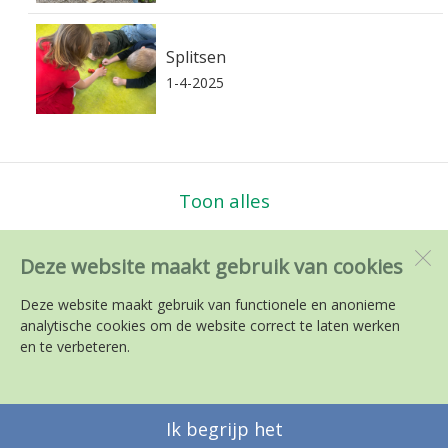
Splitsen
1-4-2025
Toon alles
Deze website maakt gebruik van cookies
PC en RK BS de Kameleon
Middelzand 3501
Deze website maakt gebruik van functionele en anonieme
1788 ES
Julianadorp
analytische cookies om de website correct te laten werken
en te verbeteren.
Open desktopversie
Ik begrijp het
SdH Vormgeving |
Ziber DS4