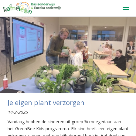
Welkom
Home
Zoeken
Nieuws
Agenda
F
●
●
●
●
●
Je eigen plant verzorgen
14-2-2025
Vandaag hebben de kinderen uit groep ⅚ meegedaan aan
het GreenBee Kids programma. Elk kind heeft een eigen plant
gekregen, samen met een bijbehorend boekje. Het doel van