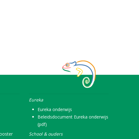
Eureka
Eureka onderwijs
Beleidsdocument Eureka onderwijs
(pdf)
rooster
School & ouders