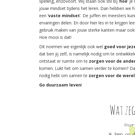
spelling, enzovoort. Wij staan ook stil bij ‘
hoe
’ je
jouw mindset tijdens het leren. Dan hebben we he
een ‘
vaste mindset
’. De juffen en meesters ku
ervaringen delen. En door hier les in te krijgen le
gebruik maken van jouw sterke kanten maar ook
Hoe mooi is dat!
Dit noemen we eigenlijk ook wel
goed voor jez
dat ben jij zelf, is namelijk nodig om te ontwikkel
ontstaat er ruimte om te
zorgen voor de ande
komen. Lukt het om samen verder te komen? Dan 
nodig hebt om samen te
zorgen voor de were
Go
duurzaam leven
!