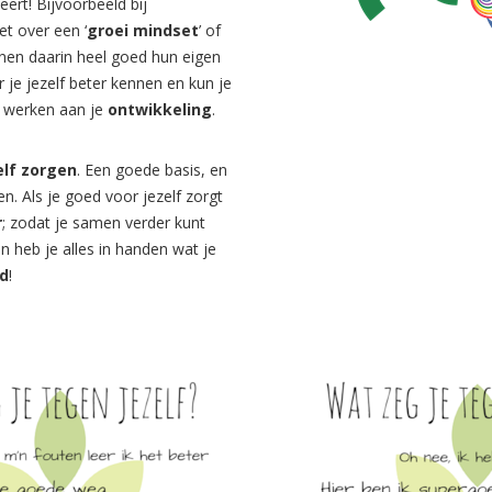
 leert! Bijvoorbeeld bij
t over een ‘
groei mindset
’ of
nnen daarin heel goed hun eigen
er je jezelf beter kennen en kun je
 werken aan je
ontwikkeling
.
elf zorgen
. Een goede basis, en
en. Als je goed voor jezelf zorgt
r
; zodat je samen verder kunt
heb je alles in handen wat je
ld
!