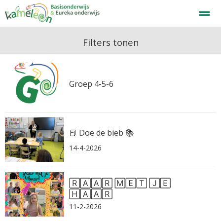
Welkom
Filters tonen
Home
Zoeken
Nieuws
Agenda
F
Groep 4-5-6
📕 Doe de bieb 📚
14-4-2026
🅁🄰🄰🅁 🄼🄴🅃 🄹🄴
🄷🄰🄰🅁
11-2-2026