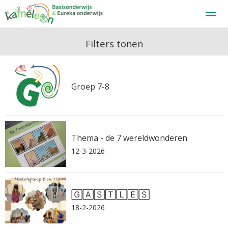
Welkom
Filters tonen
Home
Zoeken
Nieuws
Agenda
F
Groep 7-8
Thema - de 7 wereldwonderen
12-3-2026
🄶🄰🅂🅃🄻🄴🅂
18-2-2026