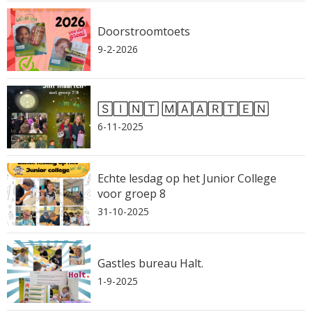
Doorstroomtoets
9-2-2026
🅂🄸🄽🅃 🄼🄰🄰🅁🅃🄴🄽
6-11-2025
Echte lesdag op het Junior College
voor groep 8
31-10-2025
Gastles bureau Halt.
1-9-2025