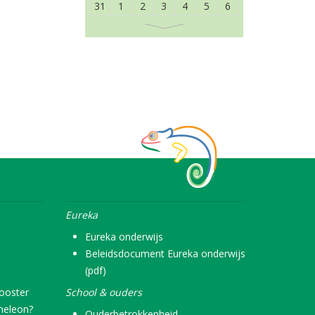
31
1
2
3
4
5
6
Eureka
Eureka onderwijs
Beleidsdocument Eureka onderwijs
(pdf)
rooster
School & ouders
meleon?
Ouderbetrokkenheid