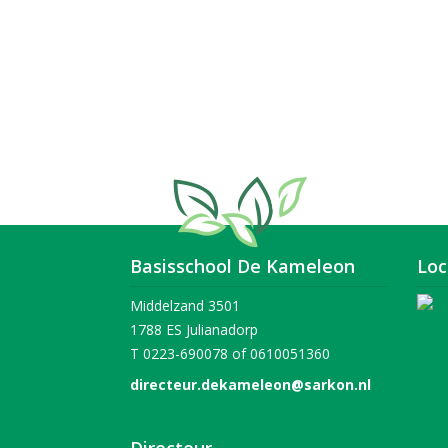
Basisschool De Kameleon
Loc
Middelzand 3501
1788 ES Julianadorp
T 0223-690078 of 0610051360
directeur.dekameleon@sarkon.nl
Directeur