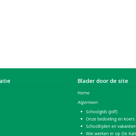
atie
Blader door de site
Home
Algemeen
Schoolgids (pdf)
Onze bedoeling en koers
Schooltijden en vakantie
Wie werken er op De Ka