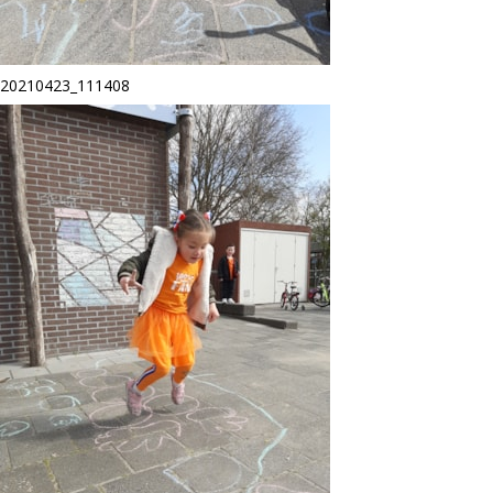
20210423_111408